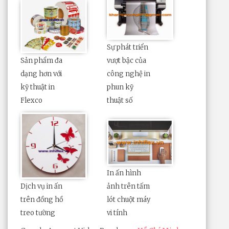
Sự phát triển
Sản phẩm đa
vượt bậc của
dạng hơn với
công nghệ in
kỹ thuật in
phun kỹ
Flexco
thuật số
In ấn hình
Dịch vụ in ấn
ảnh trên tấm
trên đồng hồ
lót chuột máy
treo tường
vi tính