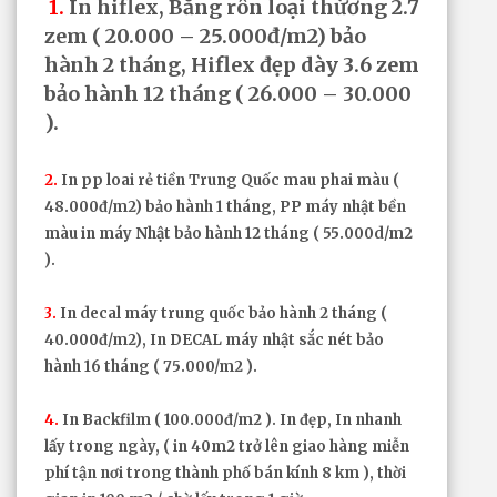
1.
In hiflex
, Băng rôn loại thừơng 2.7
zem ( 20.000 – 25.000đ/m2) bảo
hành 2 tháng, Hiflex đẹp dày 3.6 zem
bảo hành 12 tháng ( 26.000 – 30.000
).
2.
In pp loai rẻ tiền Trung Quốc mau phai màu (
48.000đ/m2) bảo hành 1 tháng, PP máy nhật bền
màu in máy Nhật bảo hành 12 tháng ( 55.000d/m2
).
3.
In decal máy trung quốc bảo hành 2 tháng (
40.000đ/m2), In DECAL máy nhật sắc nét bảo
hành 16 tháng ( 75.000/m2 ).
4.
In Backfilm ( 100.000đ/m2 ). In đẹp, In nhanh
lấy trong ngày, ( in 40m2 trở lên giao hàng miễn
phí tận nơi trong thành phố bán kính 8 km ), thời