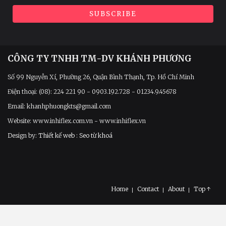
CÔNG TY TNHH TM-DV KHÁNH PHƯƠNG
Số 99 Nguyễn Xí, Phường 26, Quận Bình Thạnh, Tp. Hồ Chí Minh
Điện thoại: (08): 224 221 90 - 0903.192.728 - 01234.9.45678
Email: khanhphuongkts@gmail.com
Website: www.inhiflex.com.vn - www.inhiflex.vn
Design by:
Thiết kế web
:
Seo từ khoá
Home
Contact
About
Top ↑