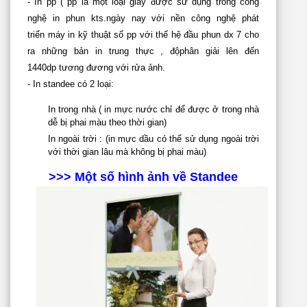
- In pp ( pp là một loại giấy được sử dụng trong công
nghệ in phun kts.ngày nay với nền công nghệ phát
triển máy in kỹ thuật số pp với thế hệ đầu phun dx 7 cho
ra những bản in trung thực , độphân giải lên đến
1440dp tương đương với rửa ảnh.
- In standee
có 2 loại:
In trong nhà ( in mực nước chỉ để được ở trong nhà
dễ bị phai màu theo thời gian)
In ngoài trời : (in mực dầu có thể sử dụng ngoài trời
với thời gian lâu mà không bị phai màu)
>>> Một số hình ảnh về Standee