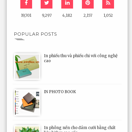
19,701
9,297
4,182
2,157
1,052
POPULAR POSTS
In phiếu thu và phiếu chi với công nghệ
cao
IN PHOTO BOOK
In phông nền cho đám cưới bằng chất