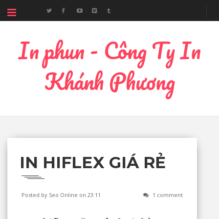
In phun - Công Ty In
Khánh Phương
IN HIFLEX GIÁ RẺ
Posted by Seo Online
on 23:11
1 comment