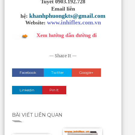
Tuyết 0903.192.728
Email liên
khanhphuongkts@gmail.com
hệ:
www.inhiflex.com.vn
Website:
Xem hướng dẫn đường đi
— Share It —
Facebook
Twitter
Google+
Linkedin
Pin It
BÀI VIẾT LIÊN QUAN