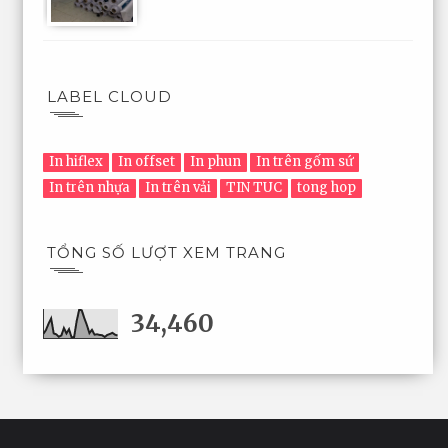
LABEL CLOUD
In hiflex
In offset
In phun
In trên gốm sứ
In trên nhựa
In trên vải
TIN TUC
tong hop
TỔNG SỐ LƯỢT XEM TRANG
34,460