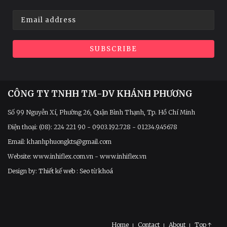
CÔNG TY TNHH TM-DV KHÁNH PHƯƠNG
Số 99 Nguyễn Xí, Phường 26, Quận Bình Thạnh, Tp. Hồ Chí Minh
Điện thoại: (08): 224 221 90 - 0903.192.728 - 01234.9.45678
Email: khanhphuongkts@gmail.com
Website: www.inhiflex.com.vn - www.inhiflex.vn
Design by:
Thiết kế web
:
Seo từ khoá
Home
Contact
About
Top ↑