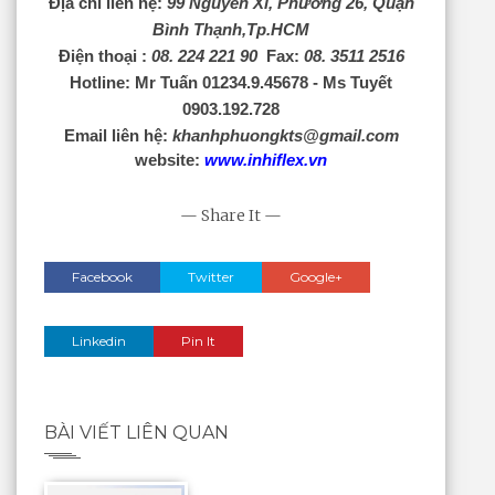
Địa chỉ liên hệ:
99 Nguyễn Xí, Phường 26, Quận
Bình Thạnh,Tp.HCM
Điện thoại :
08. 224 221 90
Fax:
08. 3511 2516
Hotline: Mr Tuấn 01234.9.45678 - Ms Tuyết
0903.192.728
Email liên hệ:
khanhphuongkts@gmail.com
website:
www.inhiflex.vn
— Share It —
Facebook
Twitter
Google+
Linkedin
Pin It
BÀI VIẾT LIÊN QUAN