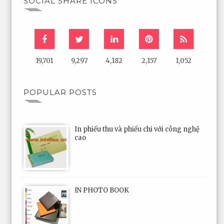
SOCIAL SHARE ICONS
19,701
9,297
4,182
2,157
1,052
POPULAR POSTS
In phiếu thu và phiếu chi với công nghệ
cao
IN PHOTO BOOK