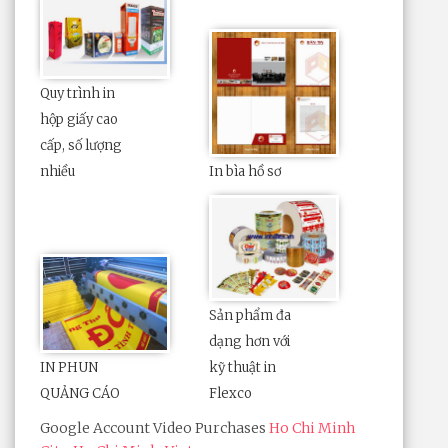
Quy trình in
hộp giấy cao
cấp, số lượng
nhiều
In bìa hồ sơ
Sản phẩm đa
dạng hơn với
IN PHUN
kỹ thuật in
QUẢNG CÁO
Flexco
Google Account Video Purchases
Ho Chi Minh