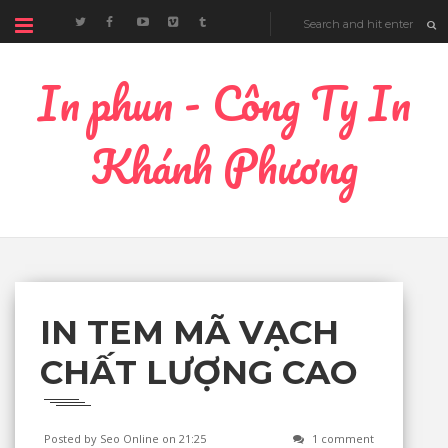
In phun - Công Ty In
Khánh Phương
IN TEM MÃ VẠCH
CHẤT LƯỢNG CAO
Posted by Seo Online
on 21:25
1 comment