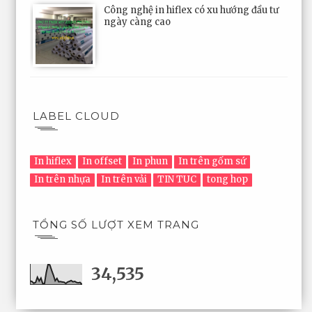
Công nghệ in hiflex có xu hướng đầu tư
ngày càng cao
LABEL CLOUD
In hiflex
In offset
In phun
In trên gốm sứ
In trên nhựa
In trên vải
TIN TUC
tong hop
TỔNG SỐ LƯỢT XEM TRANG
34,535