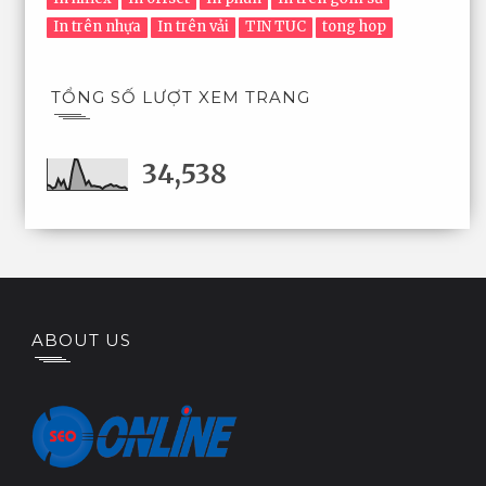
In trên nhựa
In trên vải
TIN TUC
tong hop
TỔNG SỐ LƯỢT XEM TRANG
34,538
ABOUT US