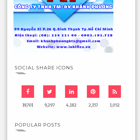
SOCIAL SHARE ICONS
19,701
9,297
4,182
2,157
1,052
POPULAR POSTS