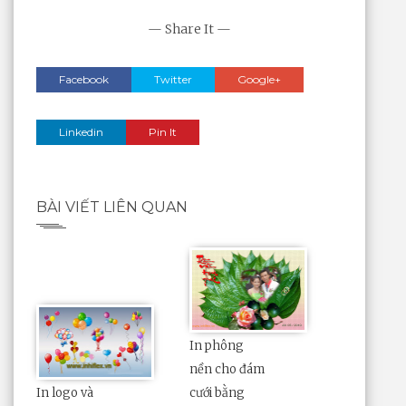
— Share It —
Facebook
Twitter
Google+
Linkedin
Pin It
BÀI VIẾT LIÊN QUAN
In phông
nền cho đám
In logo và
cưới bằng