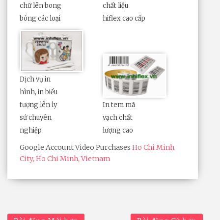
chữ lên bong
chất liệu
bóng các loại
hiflex cao cấp
Dịch vụ in
hình, in biểu
tượng lên ly
In tem mã
sứ chuyên
vạch chất
nghiệp
lượng cao
Google Account Video Purchases
Ho Chi Minh
City, Ho Chi Minh, Vietnam