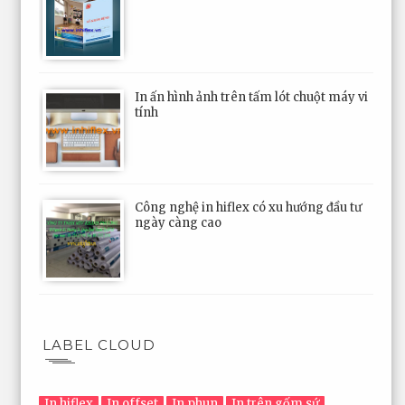
In ấn hình ảnh trên tấm lót chuột máy vi
tính
Công nghệ in hiflex có xu hướng đầu tư
ngày càng cao
LABEL CLOUD
In hiflex
In offset
In phun
In trên gốm sứ