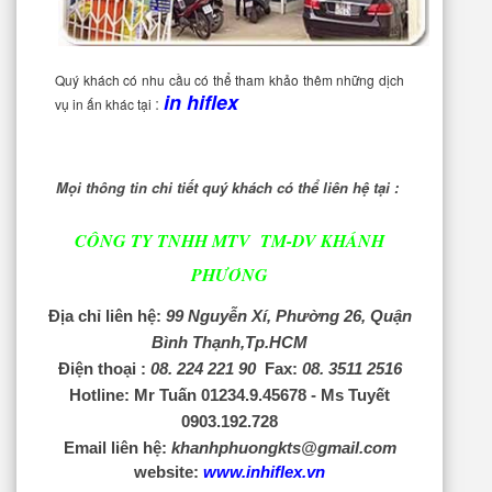
Quý khách có nhu cầu có thể tham khảo thêm những dịch
in hiflex
:
vụ in ấn khác tại
Mọi thông tin chi tiết quý khách có thể liên hệ tại :
CÔNG TY TNHH MTV TM-DV KHÁNH
PHƯƠNG
Địa chỉ liên hệ:
99 Nguyễn Xí, Phường 26, Quận
Bình Thạnh,Tp.HCM
Điện thoại :
08. 224 221 90
Fax:
08. 3511 2516
Hotline: Mr Tuấn 01234.9.45678 - Ms Tuyết
0903.192.728
Email liên hệ:
khanhphuongkts@gmail.com
website:
www.inhiflex.vn