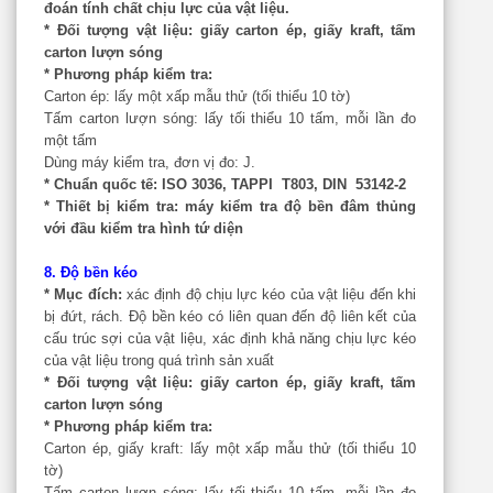
đoán tính chất chịu lực của vật liệu.
* Đối tượng vật liệu:
giấy carton ép, giấy kraft, tấm
carton lượn sóng
* Phương pháp kiểm tra:
Carton ép: lấy một xấp mẫu thử (tối thiểu 10 tờ)
Tấm carton lượn sóng: lấy tối thiểu 10 tấm, mỗi lần đo
một tấm
Dùng máy kiểm tra, đơn vị đo: J.
* Chuẩn quốc tế:
ISO 3036, TAPPI T803, DIN 53142-2
* Thiết bị kiểm tra:
máy kiểm tra độ bền đâm thủng
với đầu kiểm tra hình tứ diện
8. Độ bền kéo
* Mục đích:
xác định độ chịu lực kéo của vật liệu đến khi
bị đứt, rách. Độ bền kéo có liên quan đến độ liên kết của
cấu trúc sợi của vật liệu, xác định khả năng chịu lực kéo
của vật liệu trong quá trình sản xuất
* Đối tượng vật liệu:
giấy carton ép, giấy kraft, tấm
carton lượn sóng
* Phương pháp kiểm tra:
Carton ép, giấy kraft: lấy một xấp mẫu thử (tối thiểu 10
tờ)
Tấm carton lượn sóng: lấy tối thiểu 10 tấm, mỗi lần đo