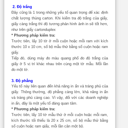
2. Độ trắng
Đây cũng là 1 trong những yếu tố quan trọng để xác định
chất lượng thùng carton. Khi kiểm tra độ trắng của giấy,
giấy càng trắng thì độ tương phản hình ảnh in sẽ tốt hơn,
như trên giấy cartonduplex
* Phương pháp kiểm tra:
Trước tiên, lấy 10 tờ ở mỗi cuộn hoặc mỗi ram với kích
thước 10 x 10 cm, số bộ mẫu thử bằng số cuộn hoặc ram
giấy.
Tiếp đó, dùng máy đo màu quang phổ đo độ trắng của
giấy ở 5 vị trí khác nhau trên cùng một tờ mẫu. Mỗi lần
đo một tờ.
3. Độ phẳng
Yếu tố này liên quan đến khả năng in ấn và tráng phủ của
giấy. Thông thường, độ phẳng càng lớn, khả năng in ấn
và tráng phủ càng cao. Vì vậy, đối với các doanh nghiệp
in ấn, đây là một yếu tố đáng quan tâm.
* Phương pháp kiểm tra:
Trước tiên, lấy 10 tờ mẫu thử ở mỗi cuộn hoặc mỗi ram,
kích thước tối thiểu là 20 x 25 cm, số bộ mẫu thử bằng
số cuộn hoặc ram giấy, mỗi lần cân một bộ.