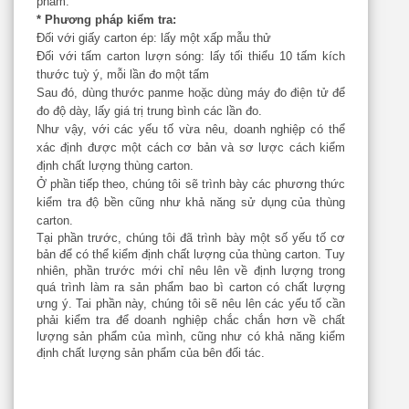
phẩm.
* Phương pháp kiểm tra:
Đối với giấy carton ép: lấy một xấp mẫu thử
Đối với tấm carton lượn sóng: lấy tối thiểu 10 tấm kích
thước tuỳ ý, mỗi lần đo một tấm
Sau đó, dùng thước panme hoặc dùng máy đo điện tử để
đo độ dày, lấy giá trị trung bình các lần đo.
Như vậy, với các yếu tố vừa nêu, doanh nghiệp có thể
xác định được một cách cơ bản và sơ lược cách kiểm
định chất lượng thùng carton.
Ở phần tiếp theo, chúng tôi sẽ trình bày các phương thức
kiểm tra độ bền cũng như khả năng sử dụng của thùng
carton.
Tại phần trước, chúng tôi đã trình bày một số yếu tố cơ
bản để có thể kiểm định chất lượng của thùng carton. Tuy
nhiên, phần trước mới chỉ nêu lên về định lượng trong
quá trình làm ra sản phẩm bao bì carton có chất lượng
ưng ý. Tai phần này, chúng tôi sẽ nêu lên các yếu tố cần
phải kiểm tra để doanh nghiệp chắc chắn hơn về chất
lượng sản phẩm của mình, cũng như có khả năng kiểm
định chất lượng sản phẩm của bên đối tác.