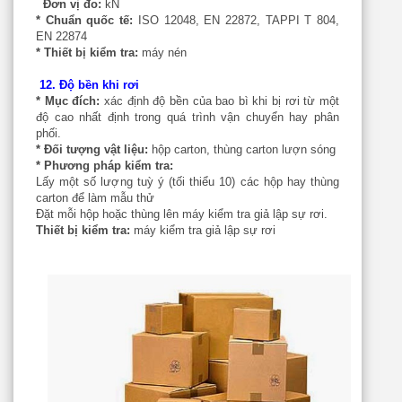
Đơn vị đo:
kN
* Chuẩn quốc tế:
ISO 12048, EN 22872, TAPPI T 804,
EN 22874
* Thiết bị kiểm tra:
máy nén­
12. Độ bền khi rơi
* Mục đích:
xác định độ bền của bao bì khi bị rơi từ một
độ cao nhất định trong quá trình vận chuyển hay phân
phối.
* Đối tượng vật liệu:
hộp carton, thùng carton lượn sóng
* Phương pháp kiểm tra:
Lấy một số lượng tuỳ ý (tối thiểu 10) các hộp hay thùng
carton để làm mẫu thử
Đặt mỗi hộp hoặc thùng lên máy kiểm tra giả lập sự rơi.
Thiết bị kiểm tra:
máy kiểm tra giả lập sự rơi