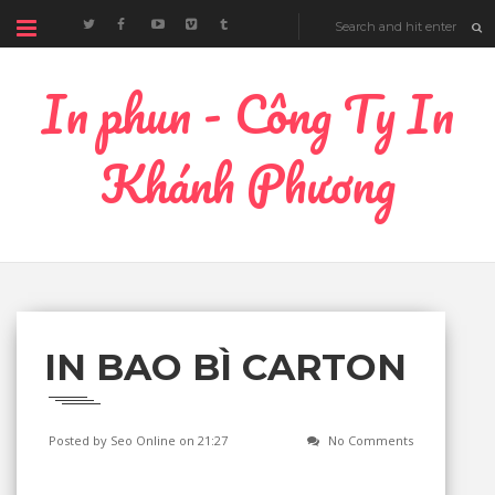
In phun - Công Ty In
Khánh Phương
IN BAO BÌ CARTON
Posted by Seo Online
on 21:27
No Comments