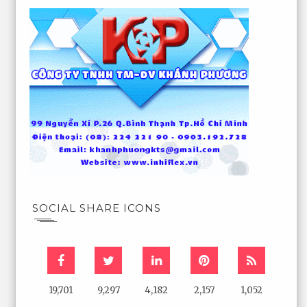
SOCIAL SHARE ICONS
19,701
9,297
4,182
2,157
1,052