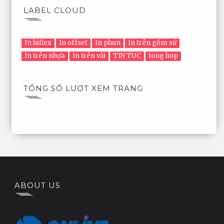
LABEL CLOUD
In hiflex
In offset
In phun
In trên gốm sứ
In trên nhựa
In trên vải
TIN TUC
tong hop
TỔNG SỐ LƯỢT XEM TRANG
ABOUT US