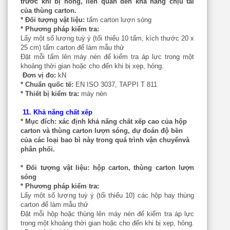
trước khi bị hỏng, liên quan đến khả năng chịu tải
của thùng carton.
* Đối tượng vật liệu:
tấm carton lượn sóng
* Phương pháp kiểm tra:
Lấy một số lượng tuỳ ý (tối thiểu 10 tấm, kích thước 20 x
25 cm) tấm carton để làm mẫu thử
Đặt mỗi tấm lên máy nén để kiểm tra áp lực trong một
khoảng thời gian hoặc cho đến khi bị xẹp, hỏng.
Đơn vị đo:
kN
* Chuẩn quốc tế:
EN ISO 3037, TAPPI T 811
* Thiết bị kiểm tra:
máy nén
11. Khả năng chất xếp
* Mục đích:
xác định khả năng chất xếp cao của hộp
carton và thùng carton lượn sóng, dự đoán độ bền
của các loại bao bì này trong quá trình vận chuyểnvà
phân phối.
* Đối tượng vật liệu:
hộp carton, thùng carton lượn
sóng
* Phương pháp kiểm tra:
Lấy một số lượng tuỳ ý (tối thiểu 10) các hộp hay thùng
carton để làm mẫu thử
Đặt mỗi hộp hoặc thùng lên máy nén để kiểm tra áp lực
trong một khoảng thời gian hoặc cho đến khi bị xẹp, hỏng.