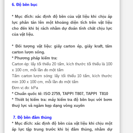
6. Độ bền bục
* Mục đích:
xác định độ bền của vật liệu khi chịu áp
lực phân tán lên một khoảng diện tích trên vật liệu
cho đến khi bị rách nhằm dự đoán tính chất chịu lực
của vật liệu.
* Đối tượng vật liệu:
giấy carton ép, giấy kraft, tấm
carton lượn sóng.
* Phương pháp kiểm tra:
Carton ép: lấy tối thiểu 20 tấm, kích thước tối thiểu là 100
x 100 cm, mỗi lần đo một tấm
Tấm carton lượn sóng: lấy tối thiểu 10 tấm, kích thước
min 100 x 100 cm, mỗi lần đo một tấm
Đơn vị đo: kPa
* Chuẩn quốc tế:
ISO 2759, TAPPI T807, TAPPI T810
* Thiết bị kiểm tra:
máy kiểm tra độ bền bục với bơm
thuỷ lực và ngàm kẹp dạng vòng xuyến
7. Độ bền đâm thủng
* Mục đích:
xác định độ bền của vật liệu khi chịu một
áp lực tập trung trước khi bị đâm thủng, nhằm dự