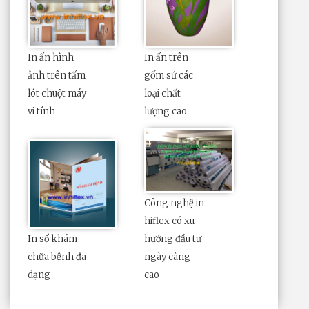
In ấn hình
In ấn trên
ảnh trên tấm
gốm sứ các
lót chuột máy
loại chất
vi tính
lượng cao
Công nghệ in
hiflex có xu
In sổ khám
hướng đầu tư
chữa bệnh đa
ngày càng
dạng
cao