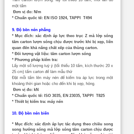
một tấm
Đơn vị đo:
N/m
* Chuẩn quốc tế:
EN ISO 1924, TAPPI T494
9. Độ bền nén phẳng
* Mục đích:
xác định áp lực theo trục Z mà lớp sóng
tấm carton lượn sóng chịu được trước khi bị xẹp, liên
quan đến khả năng chất xếp của thùng carton.
* Đối tượng vật liệu:
tấm carton lượn sóng
* Phương pháp kiểm tra:
Lấy một số lượng tuỳ ý (tối thiểu 10 tấm, kích thước 20 x
25 cm) tấm carton để làm mẫu thử
Đặt mỗi tấm lên máy nén để kiểm tra áp lực trong một
khoảng thời gian hoặc cho đến khi bị xẹp, hỏng.
Đơn vị đo:
kN
* Chuẩn quốc tế:
ISO 3035, EN 23035, TAPPI T825
* Thiết bị kiểm tra:
máy nén
10. Độ bền nén biên
* Mục đích:
xác định áp lực tác dụng theo chiều song
song hướng sóng mà lớp sóng tấm carton chịu được