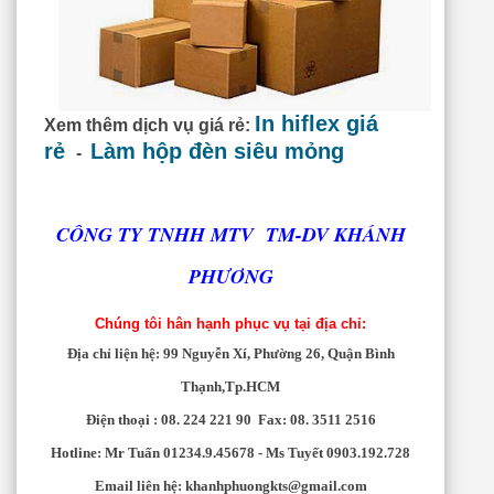
In hiflex giá
Xem thêm dịch vụ giá rẻ:
rẻ
Làm hộp đèn siêu mỏng
-
CÔNG TY TNHH MTV TM-DV KHÁNH
PHƯƠNG
Chúng tôi hân hạnh phục vụ tại địa chỉ:
Địa chỉ liện hệ:
99 Nguyễn Xí, Phường 26, Quận Bình
Thạnh,Tp.HCM
Điện thoại :
08. 224 221 90 Fax: 08. 3511 2516
Hotline: Mr Tuấn 01234.9.45678 - Ms Tuyết 0903.192.728
Email liên hệ:
khanhphuongkts@gmail.com